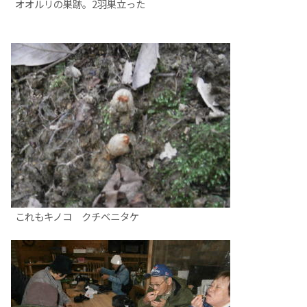
オオルリの巣跡。2羽巣立った
これもキノコ クチベニタケ