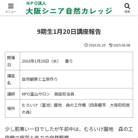
メニュー
検索
9期生1月20日講座報告
2016.01.20
2025.06.08
開催
2016年1月20日（水） 曇り
日
講座
自然観察と土鈴作り
名
講師
NPO里山サロン 施設担当員
むろいけ（室池）園地 森の工作館（四条畷市 大阪府府民
場所
の森）
少し肌寒い一日でしたが午前中は、むろいけ園地 森の工
作館で座学と外での自然観察。