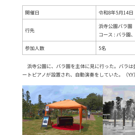
開催日
令和8年5月14
浜寺公園バラ園
行先
コース : バラ
参加人数
5名
浜寺公園に、バラ園を主体に見に行った。バラは
ートピアノが設置され、自動演奏をしていた。（Y.Y