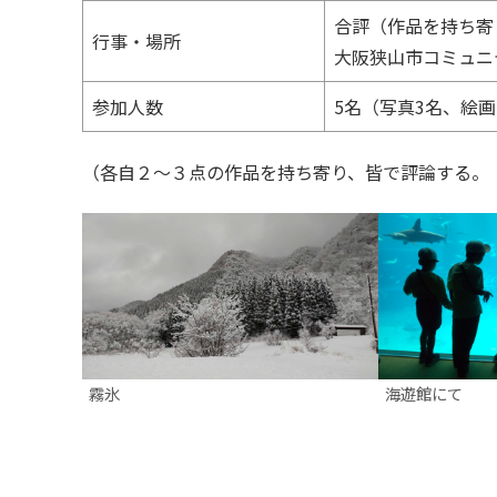
合評（作品を持ち寄
行事・場所
大阪狭山市コミュニ
参加人数
5名（写真3名、絵画
（各自２～３点の作品を持ち寄り、皆で評論する。（Y
霧氷
海遊館にて