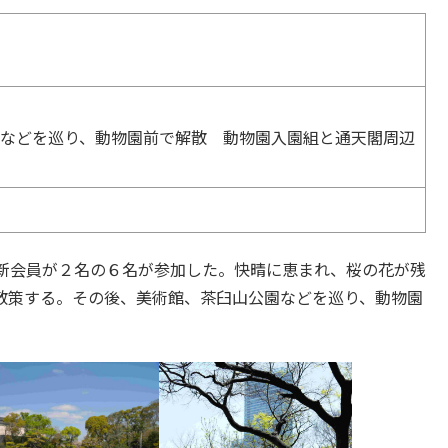
臼山などを巡り、動物園前で解散 動物園入園組と通天閣周辺
新会員が２名の６名が参加した。快晴に恵まれ、桜の花が残
散策する。その後、美術館、茶臼山公園などを巡り、動物園