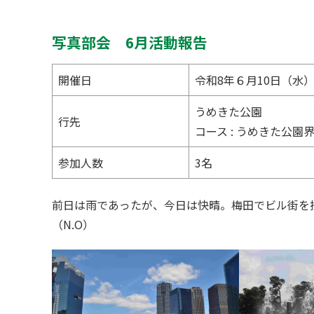
写真部会 6月活動報告
開催日
令和8年６月10日（水
うめきた公園
行先
コース : うめきた公園
参加人数
3名
前日は雨であったが、今日は快晴。梅田でビル街を
（N.O）