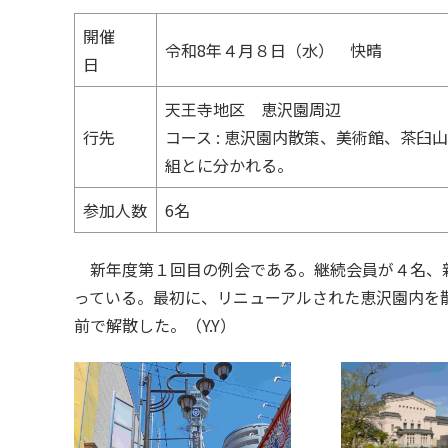
開催
令和8年４月８日（水） 快晴
日
天王寺地区 恵沢園周辺
行先
コース : 恵沢園内散策、美術館、茶
組とに分かれる。
参加人数
6名
新年度第１回目の例会である。継続会員が４名、
っている。最初に、リニューアルされた恵沢園内を
前で解散した。（Y.Y）