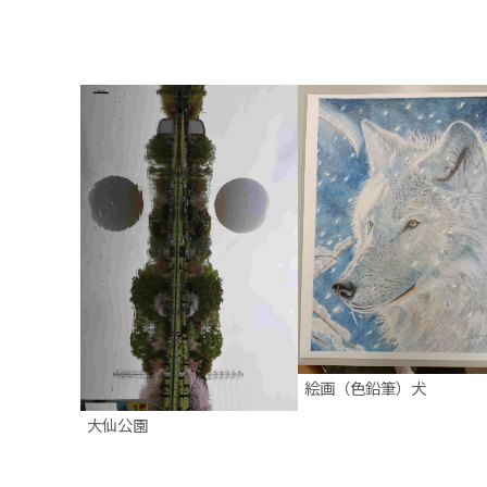
絵画（色鉛筆）犬
大仙公園