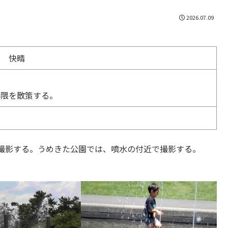
2026.07.09
） 快晴
界隈を散策する。
撮影する。うめきた公園では、噴水の付近で撮影する。