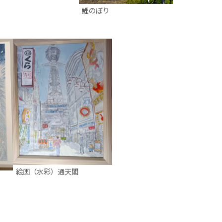
鯉のぼり
絵画（水彩）通天閣