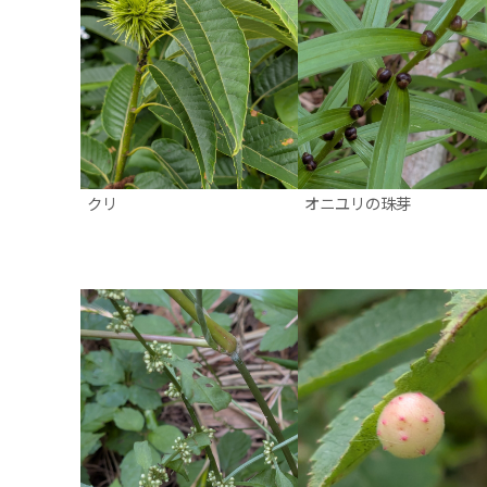
クリ
オニユリの珠芽