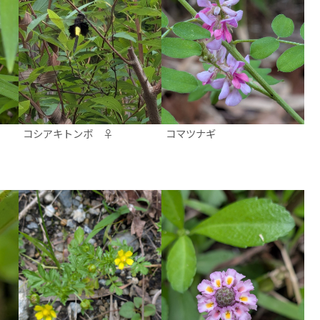
コシアキトンボ ♀
コマツナギ