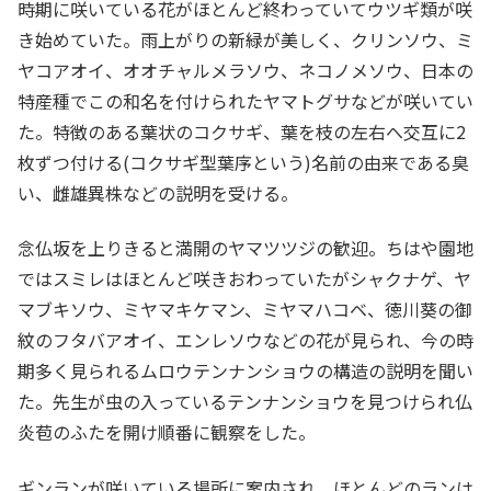
時期に咲いている花がほとんど終わっていてウツギ類が咲
き始めていた。雨上がりの新緑が美しく、クリンソウ、ミ
ヤコアオイ、オオチャルメラソウ、ネコノメソウ、日本の
特産種でこの和名を付けられたヤマトグサなどが咲いてい
た。特徴のある葉状のコクサギ、葉を枝の左右へ交互に2
枚ずつ付ける(コクサギ型葉序という)名前の由来である臭
い、雌雄異株などの説明を受ける。
念仏坂を上りきると満開のヤマツツジの歓迎。ちはや園地
ではスミレはほとんど咲きおわっていたがシャクナゲ、ヤ
マブキソウ、ミヤマキケマン、ミヤマハコベ、徳川葵の御
紋のフタバアオイ、エンレソウなどの花が見られ、今の時
期多く見られるムロウテンナンショウの構造の説明を聞い
た。先生が虫の入っているテンナンショウを見つけられ仏
炎苞のふたを開け順番に観察をした。
ギンランが咲いている場所に案内され、ほとんどのランは