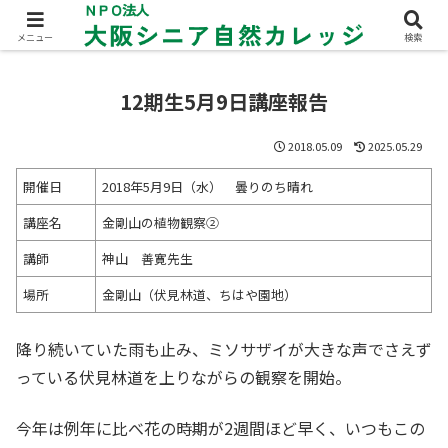
メニュー
検索
12期生5月9日講座報告
2018.05.09
2025.05.29
開催日
2018年5月9日（水） 曇りのち晴れ
講座名
金剛山の植物観察②
講師
神山 善寛先生
場所
金剛山（伏見林道、ちはや園地）
降り続いていた雨も止み、ミソサザイが大きな声でさえず
っている伏見林道を上りながらの観察を開始。
今年は例年に比べ花の時期が2週間ほど早く、いつもこの