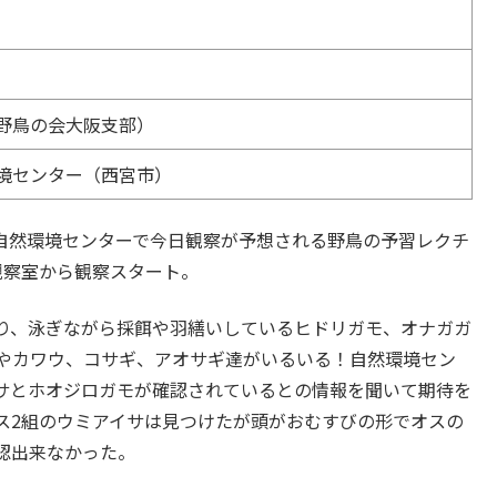
野鳥の会大阪支部）
境センター（西宮市）
自然環境センターで今日観察が予想される野鳥の予習レクチ
観察室から観察スタート。
り、泳ぎながら採餌や羽繕いしているヒドリガモ、オナガガ
やカワウ、コサギ、アオサギ達がいるいる！自然環境セン
サとホオジロガモが確認されているとの情報を聞いて期待を
ス2組のウミアイサは見つけたが頭がおむすびの形でオスの
認出来なかった。