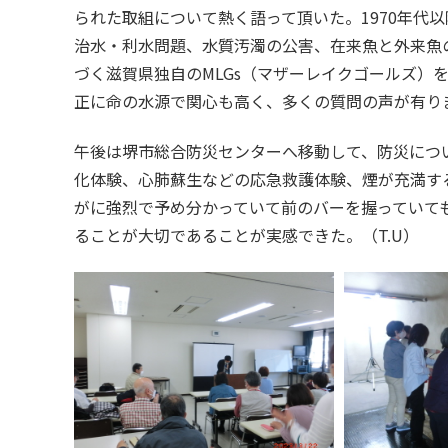
られた取組について熱く語って頂いた。1970年代
治水・利水問題、水質汚濁の公害、在来魚と外来魚の
づく滋賀県独自のMLGs（マザーレイクゴールズ）
正に命の水源で関心も高く、多くの質問の声が有り
午後は堺市総合防災センターへ移動して、防災につ
化体験、心肺蘇生などの応急救護体験、煙が充満す
がに強烈で予め分かっていて前のバーを握っていて
ることが大切であることが実感できた。（T.U）