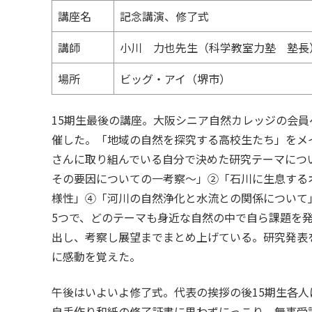
講座名
記念講演、修了式
講師
小川 力也先生（科学教室力塾 塾長
場所
ビッグ・アイ（堺市）
15期生最後の講座。大阪シニア自然カレッジの会
催した。「地域の自然を探究する高校生たち」をメ
さんに取り組んでいる自分で決めた研究テーマにつ
その要因についての一考察～」②「石川に生息する
様性」④「河川の自然浄化と水流との関係について
5つで、どのテーマも身近な自然の中で自ら課題を
出し、考察し展望までまとめ上げている。研究発表
に感動を覚えた。
午後はいよいよ修了式。代表の挨拶の後15期生各
自手作り和紙の修了証書に思わずにっこり。無事受