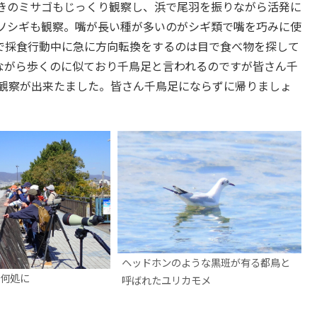
きのミサゴもじっくり観察し、浜で尾羽を振りながら活発に
ソシギも観察。嘴が長い種が多いのがシギ類で嘴を巧みに使
で採食行動中に急に方向転換をするのは目で食べ物を探して
ながら歩くのに似ており千鳥足と言われるのですが皆さん千
鳥観察が出来たました。皆さん千鳥足にならずに帰りましょ
ヘッドホンのような黒班が有る都鳥と
何処に
呼ばれたユリカモメ