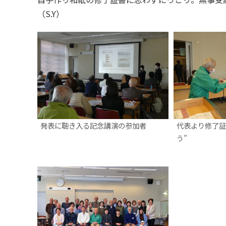
（S.Y）
発表に聴き入る記念講演の参加者
代表より修了証
う”