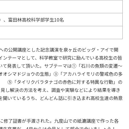
）、富田林高校科学部学生10名
員への公開講座とした記念講演を泉ヶ丘のビッグ・アイで開
インテーマとして、科学教室で研究に励んでいる高校生の皆
いて発表して頂いた。サブテーマは①「石川の魚類の変遷～
オオシマドジョウの生態」③「アカハライモリの警戒色の多
」 ⑤「タイリクバラタナゴの赤色に対する特異な行動」の
発見し解決の方法を考え、調査や実験などにより結果を導き
を聞いているうち、どんどん話に引き込まれ高校生達の熱意
人に修了証書が手渡された。九度山での紙漉講座で作った各
講生卒業だ。4月からは会員として部会で会いましょう！