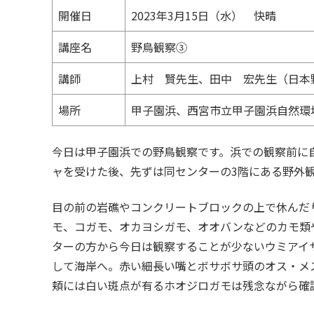
開催日
2023年3月15日（水） 快晴
講座名
野鳥観察③
講師
上村 賢先生、田中 宏先生（日本
場所
甲子園浜、西宮市立甲子園浜自然環
今日は甲子園浜での野鳥観察です。浜での観察前に
ャを受けた後、先ずは同センターの3階にある野外
目の前の岩礁やコンクリートブロックの上で休んだ
モ、コガモ、オカヨシガモ、オオバンなどのカモ類
ターの方から今日は観察することが少ないウミアイ
して海岸へ。赤い細長い嘴とボサボサ頭のオス・メ
頬には白い斑点が有るホオジロガモは残念ながら確