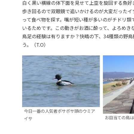
白く黒い横線の体下面を見せて上空を旋回する魚好
歩き回るので双眼鏡で追いかけるのが大変だったイ
って食べ物を探す。嘴が短い種が多いのがチドリ類
いるためです。この動きがお酒に酔って、よろめき
鳥足の経験は有りますか？快晴の下、34種類の野
う。（T.O）
今日一番の人気者ボサボサ頭のウミア
お目当ての鳥は
イサ