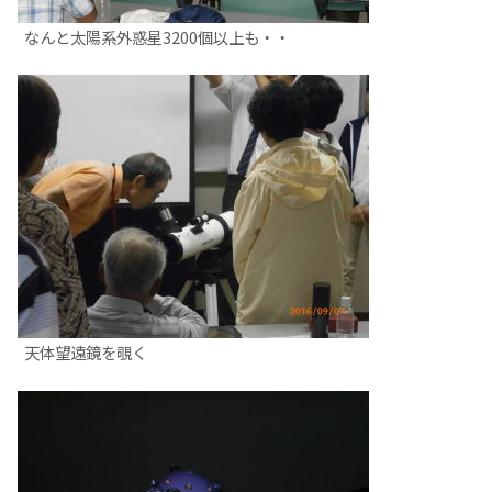
なんと太陽系外惑星3200個以上も・・
天体望遠鏡を覗く