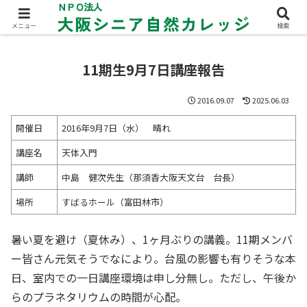
メニュー
検索
11期生9月7日講座報告
2016.09.07
2025.06.03
開催日
2016年9月7日（水） 晴れ
講座名
天体入門
講師
中島 健次先生（那須香大阪天文台 台長）
場所
すばるホール（富田林市）
暑い夏を避け（夏休み）、1ヶ月ぶりの講義。11期メンバ
ー皆さん元気そうでなにより。台風の影響も有りそうな本
日、室内での一日講座環境は申し分無し。ただし、午後か
らのプラネタリウムの時間が心配。