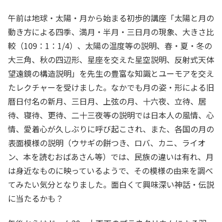
午前は地球・太陽・月から始まる初歩的講座「太陽と月の
動き方による四季、満月・半月・三日月の現象、大きさ比
較（109：1：1/4）、太陽の温度等の説明、春・夏・冬の
大三角、秋の四辺形、星座を交えた星空説明、反射式天体
望遠鏡の構造説明」を先生の豊富な知識とユーモアを交え
たレクチャーを受けました。なかでも月の姿・形による旧
暦日付名の新月、三日月、上弦の月、十六夜、立待、居
待、寝待、更待、二十三夜等の説明では日本人の風情、心
情、愛着心が久しぶりに呼び起こされ、また、各国の月の
表面模様の説明（ウサギの餅つき、ロバ、カニ、ライオ
ン、本を読むおばあさん等）では、民族の違いは有れ、月
は身近なものに映っているようで、その模様の由来を調べ
てみたい気分となりました。面白くて興味深い神話・伝説
に当たるかも？