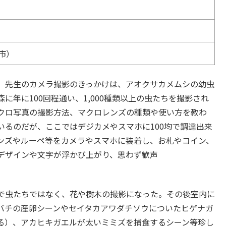
市）
。先生のカメラ撮影のきっかけは、アオクサカメムシの幼虫
年に100回程通い、1,000種類以上の虫たちを撮影され
クロ写真の撮影方法、マクロレンズの種類や使い方を教わ
いるのだが、ここではデジカメやスマホに100均で調達出来
ンズやルーペ等をカメラやスマホに装着し、お札やコイン、
デザインや文字が浮かび上がり、思わず歓声
で虫たちではなく、花や樹木の撮影になった。その後室内に
バチの産卵シーンやセイタカアワダチソウについたヒゲナガ
る）、アカヒキガエルが太いミミズを捕食するシーン等珍し