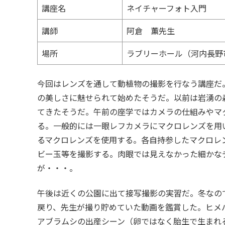
講座名
ネイチャーフォト入門
講師
阿倉 薫先生
場所
ラブリーホール（河内長野
今回はレンズを通して動植物の撮影を行なう講座だ
の美しさに魅せられて始めたそうだ。以前は岩湧の森に
てきたそうだ。午前の座学ではカメラの仕組みやマ
る。一般的には一眼レフカメラにマクロレンズを用
るマクロレンズを使用する。各自持参したマクロレ
ビー玉等を撮影する。肉眼では見えなかった細かな
が・・・。
午後は近くの公園に出て接写撮影の実習だ。冬なの
戻り、先生が撮り貯めていた動画を鑑賞した。ヒメ
アブラムシの出産シーン（卵ではなく胎生で生まれ